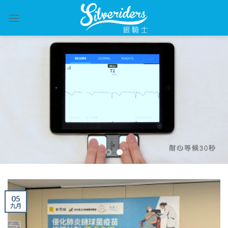
Skip
to
content
05
九月