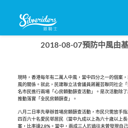
Skip
to
content
2018-08-07預防中
現時，香港每年有二萬人中風，當中四分之一的個案，
風的關係。就此，民建聯立法會議員蔣麗芸聯同社企「
名市民進行兩場「心房顫動篩查活動」。是次活動除了
推動落實「全民房顫篩查」。
八月二日率先舉辦首場房顫篩查活動，市民只需放手指
四百六十名愛民邨居民（當中九成以上為六十歲以上長
案，比率達2.8%。當中，兩成三人於過往未曾發現