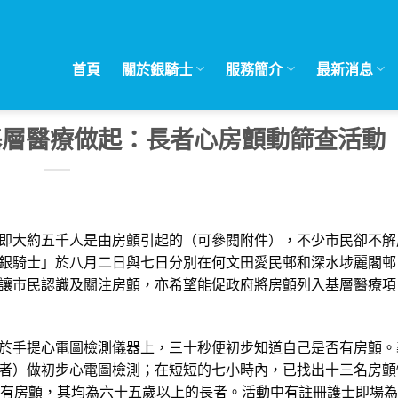
首頁
關於銀騎士
服務簡介
最新消息
風由基層醫療做起：長者心房顫動篩查活動
即大約五千人是由房顫引起的（可參閱附件），不少市民卻不解
銀騎士」於八月二日與七日分別在何文田愛民邨和深水埗麗閣邨
讓市民認識及關注房顫，亦希望能促政府將房顫列入基層醫療項
於手提心電圖檢測儀器上，三十秒便初步知道自己是否有房顫。
者）做初步心電圖檢測；在短短的七小時內，已找出十三名房顫
自己有房顫，其均為六十五歲以上的長者。活動中有註冊護士即場