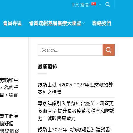
中文 (香港)
會員專區
骨質疏鬆基層醫療大聯盟
聯絡我們
最新發佈
房顫和中
銀騎士就《2026-2027年度財政預算
，為約千
案》之建議
目，繼而
專家建議引入單劑結合疫苗，涵蓋更
多血清型 提升長者疫苗接種率和防護
義工們為
力，減輕醫療壓力
懷疑個
銀騎士2025年《施政報告》建議書
為懷疑個案