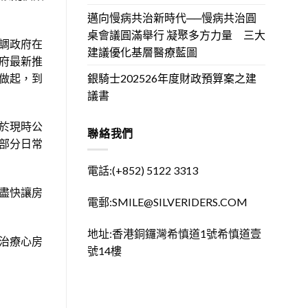
邁向慢病共治新時代──慢病共治圓
桌會議圓滿舉行 凝聚多方力量 三大
調政府在
建議優化基層醫療藍圖
府最新推
銀騎士202526年度財政預算案之建
做起，到
議書
於現時公
聯絡我們
部分日常
電話:(+852) 5122 3313
盡快讓房
電郵:SMILE@SILVERIDERS.COM
地址:香港銅鑼灣希慎道1號希慎道壹
治療心房
號14樓